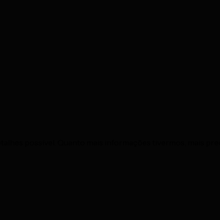
alhes possível. Quanto mais informações tivermos, mais precis