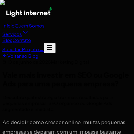
Início
Quem Somos
Serviços
Blog
Contato
Solicitar Projeto
→
Voltar ao Blog
10 de junho de 2026
Marketing Digital
Vale mais investir em SEO ou Google
Ads para uma pequena empresa?
Descubra qual estratégia traz mais resultados para
pequenas empresas: SEO orgânico ou Google Ads
segmentado e imediato.
Ao decidir como crescer online, muitas pequenas
empresas se deparam com um impasse bastante