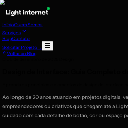
Início
Quem Somos
Serviços
Blog
Contato
Solicitar Projeto
→
Voltar ao Blog
06 de dezembro de 2025
Design
Design de Interface: Guia Completo do
Aprenda os princípios e elementos do design de interface para
Ao longo de 20 anos atuando em projetos digitais, 
empreendedores ou criativos que chegam até a Light 
cuidado com cada detalhe de botão, cor ou espaço 