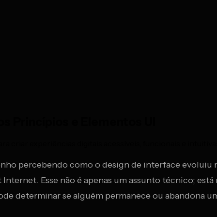
s Princípios e Elementos UI
 criar experiências digitais acessíveis, funcionais e intuitiva
venho percebendo como o design de interface evoluiu
Internet. Esse não é apenas um assunto técnico; está 
pode determinar se alguém permanece ou abandona um 